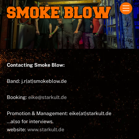
Skip
Men
to
content
Contacting Smoke Blow:
Band: j.r(at)smokeblow.de
Booking:
eike@starkult.de
Promotion & Management: eike(at)starkult.de
…also for interviews.
website:
www.starkult.de